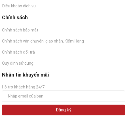
Cơ chế Apoptosis của Fucoidan
Điều khoản dịch vụ
Fucoidan EX có cơ chế 3 tác động với tế bào ung thư
Chính sách
và cơ thể:
Kích hoạt chu trình tự chết của tế bào ung thư:
Chính sách bảo mật
khiến chúng sinh ra và chết đi giống như tế bào
Chính sách vận chuyển, giao nhận, Kiểm Hàng
bình thường. Vì vậy, khối ung thư không thể phát
Chính sách đổi trả
triển lớn hơn.
Bao vây:
Sau khi uống, Fucoindan sẽ tạo một
Quy định sử dụng
màng bao bọc quanh tế bào ung thư nhằm ngăn
Nhận tin khuyến mãi
chặn sự hình thành mạch máu mới quanh tế bào
này. Đây được xem như cách để "cắt" nguồn
Hỗ trợ khách hàng 24/7
dinh dưỡng nuôi khối u, từ đó các tế bào ung
thư sẽ không thể phát triển và di căn tới các vị
trí khác trong cơ thể.
Đăng ký
Tăng cường hệ miễn dịch:
Fucoidan chứa rất
nhiều khoáng chất, protein, carbohydrate,... giúp