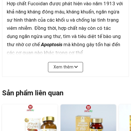
Hợp chất Fucoidan được phát hiện vào năm 1913 với
khả năng kháng đông máu, kháng khuẩn, ngăn ngừa
sự hình thành của các khối u và chống lại tình trạng
viêm nhiễm. Đồng thời, hợp chất này còn có tác
dụng ngăn ngừa ung thư, tìm và tiêu diệt tế bào ung
thư nhờ cơ chế
Apoptosis
mà không gây tổn hại đến
các cơ quan nào khác trong cơ thể.
Viên uống tảo nâu Fucoidan EX 48g 150 Viên của
Xem thêm
thương hiệu Kanehide Bio Nhật Bản được chiết xuất
100% từ tảo Mozuku chứa rất nhiều Protein, Khoáng
chất, I-ốt, và các thành phần có lợi cho sức khỏe.
Sản phẩm liên quan