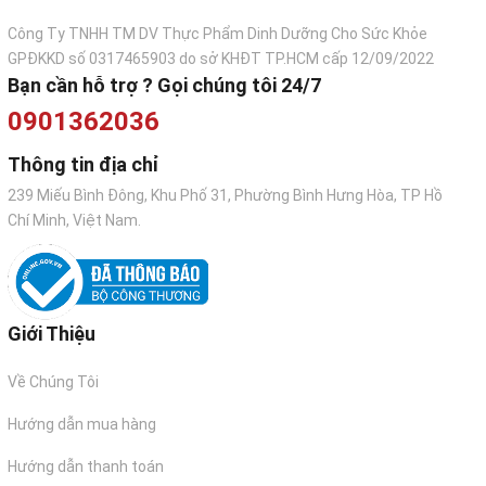
Công Ty TNHH TM DV Thực Phẩm Dinh Dưỡng Cho Sức Khỏe
GPĐKKD số 0317465903 do sở KHĐT TP.HCM cấp 12/09/2022
10 loại ung thư phổ biến tại Việt Nam 2020
Bạn cần hỗ trợ ? Gọi chúng tôi 24/7
0901362036
CƠ CHẾ HOẠT ĐỘNG CỦA FUCOIDAN ĐỐI VỚI
Thông tin địa chỉ
UNG THƯ
239 Miếu Bình Đông, Khu Phố 31, Phường Bình Hưng Hòa, TP Hồ
Chí Minh, Việt Nam.
Giới Thiệu
Về Chúng Tôi
Hướng dẫn mua hàng
Hướng dẫn thanh toán