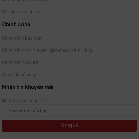
Điều khoản dịch vụ
Chính sách
Chính sách bảo mật
Chính sách vận chuyển, giao nhận, Kiểm Hàng
Chính sách đổi trả
Quy định sử dụng
Nhận tin khuyến mãi
Hỗ trợ khách hàng 24/7
Đăng ký