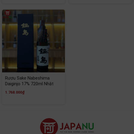
Rượu Sake Nabeshima
Daiginjo 17% 720ml Nhật
Bản
1.768.000₫