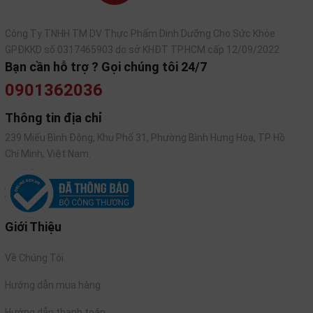
Công Ty TNHH TM DV Thực Phẩm Dinh Dưỡng Cho Sức Khỏe
GPĐKKD số 0317465903 do sở KHĐT TP.HCM cấp 12/09/2022
Bạn cần hỗ trợ ? Gọi chúng tôi 24/7
0901362036
Thông tin địa chỉ
239 Miếu Bình Đông, Khu Phố 31, Phường Bình Hưng Hòa, TP Hồ
Chí Minh, Việt Nam.
Giới Thiệu
Về Chúng Tôi
Hướng dẫn mua hàng
Hướng dẫn thanh toán