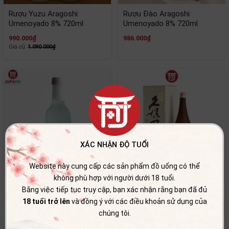
Rượu Yuzu Aragoshi
Rượu Đào Aragoshi
Umenoyado 8% 720ml
Umenoyado 8% 720ml
990.000₫
986.000₫
Giá cũ:
1.090.000₫
XÁC NHẬN ĐỘ TUỔI
Website này cung cấp các sản phẩm đồ uống có thể
không phù hợp với người dưới 18 tuổi.
Rượu Sake Sparkling Kiuchi
Rượu Sake Kubota Manjyu
Bằng việc tiếp tục truy cập, bạn xác nhận rằng bạn đã đủ
Awashizuku 300ml Nhật Bản
15% Nhật Bản
18 tuổi trở lên
và đồng ý với các điều khoản sử dụng của
227.500₫
899.000₫
chúng tôi.