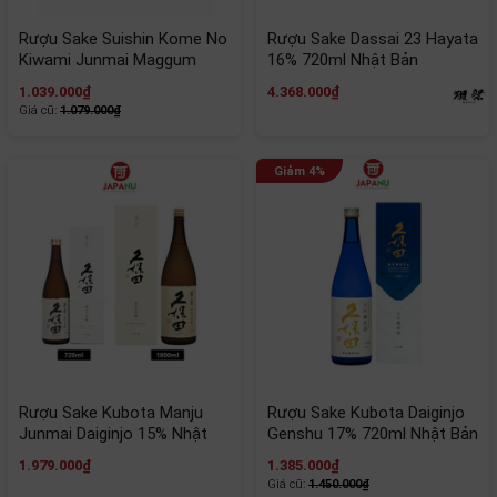
Rượu Sake Suishin Kome No
Rượu Sake Dassai 23 Hayata
Kiwami Junmai Maggum
16% 720ml Nhật Bản
1800ml
1.039.000₫
4.368.000₫
Giá cũ:
1.079.000₫
Rượu Sake Kubota Manju
Rượu Sake Kubota Daiginjo
Junmai Daiginjo 15% Nhật
Genshu 17% 720ml Nhật Bản
Bản
1.979.000₫
1.385.000₫
Giá cũ:
1.450.000₫