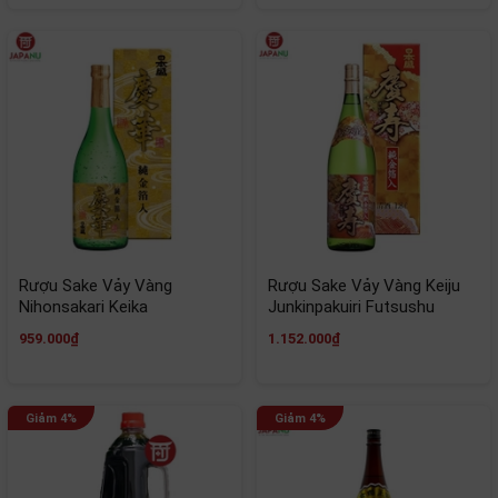
Rượu Sake Vảy Vàng
Rượu Sake Vảy Vàng Keiju
Nihonsakari Keika
Junkinpakuiri Futsushu
Junkinpakuiri 720ml
1800ml
959.000₫
1.152.000₫