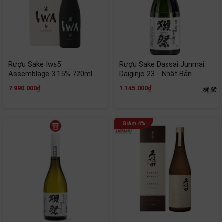
Rượu Sake Iwa5
Rượu Sake Dassai Junmai
Assemblage 3 15% 720ml
Daiginjo 23 - Nhật Bản
Nhật Bản
7.990.000₫
1.145.000₫