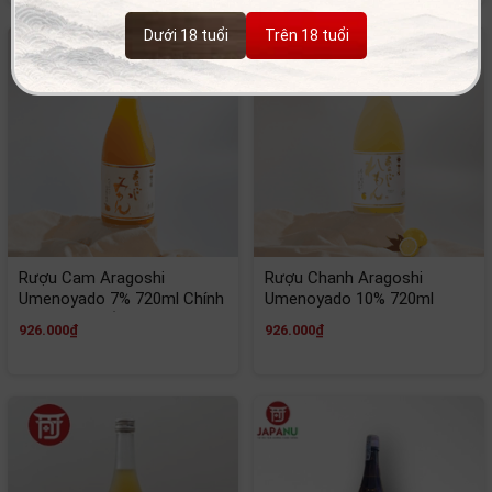
Dưới 18 tuổi
Trên 18 tuổi
Rượu Cam Aragoshi
Rượu Chanh Aragoshi
Umenoyado 7% 720ml Chính
Umenoyado 10% 720ml
Hãng Cao Cấp
926.000₫
926.000₫