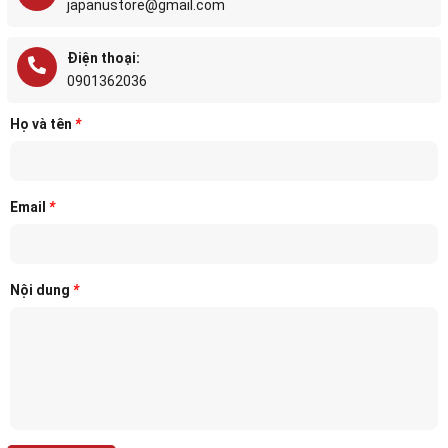
japanustore@gmail.com
Điện thoại:
0901362036
Họ và tên
*
Email
*
Nội dung
*