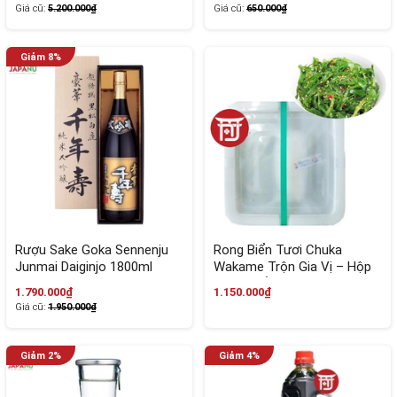
Giá cũ:
5.200.000₫
Giá cũ:
650.000₫
Rượu Sake Goka Sennenju
Rong Biển Tươi Chuka
Junmai Daiginjo 1800ml
Wakame Trộn Gia Vị – Hộp
15,7% Nhật Bản
2kg Chuẩn Nhật
1.790.000₫
1.150.000₫
Giá cũ:
1.950.000₫