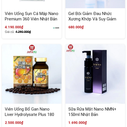
Viên Uống Sụn Cá Mập Nano
Gel Bôi Giảm Đau Nhức
Premium 360 Viên Nhật Bản
Xương Khớp Và Suy Giảm
Tĩnh Mạch Gluchon 120g
4.190.000₫
680.000₫
Nhật Bản
Giá cũ:
4.290.000₫
Viên Uống Bổ Gan Nano
Sữa Rửa Mặt Nano NMN+
Liver Hydrolysate Plus 180
150ml Nhật Bản
Viên Nhật Bản
2.500.000₫
1.690.000₫