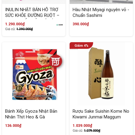
INULIN NHẬT BẢN HỖ TRỢ
Hàu Nhật Miyagi nguyên vỏ -
SỨC KHỎE ĐƯỜNG RUỘT –
Chuẩn Sashimi
THỰC PHẨM BẢO VỆ SỨC
1.290.000₫
390.000₫
KHỎE
Giá cũ:
1.390.000₫
Bánh Xếp Gyoza Nhật Bản
Rượu Sake Suishin Kome No
Nhân Thịt Heo & Gà
Kiwami Junmai Maggum
1800ml
136.000₫
1.039.000₫
Giá cũ:
1.079.000₫