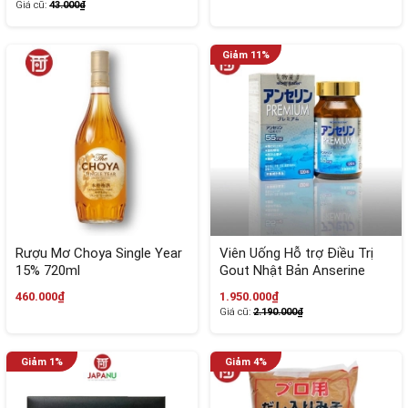
Giá cũ:
43.000₫
Rượu Mơ Choya Single Year
Viên Uống Hỗ trợ Điều Trị
15% 720ml
Gout Nhật Bản Anserine
Premium
460.000₫
1.950.000₫
Giá cũ:
2.190.000₫