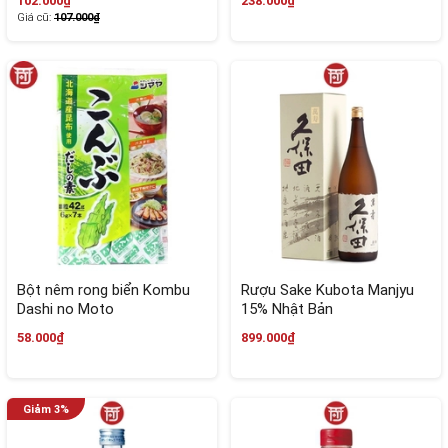
102.000₫
238.000₫
Giá cũ:
107.000₫
Bột nêm rong biển Kombu
Rượu Sake Kubota Manjyu
Dashi no Moto
15% Nhật Bản
58.000₫
899.000₫