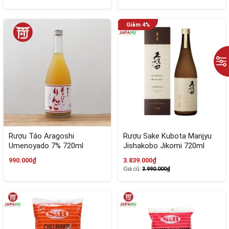
Rượu Táo Aragoshi
Rượu Sake Kubota Manjyu
Umenoyado 7% 720ml
Jishakobo Jikomi 720ml
Nhật Bản
990.000₫
3.839.000₫
Giá cũ:
3.990.000₫