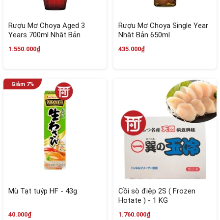
Rượu Mơ Choya Aged 3
Rượu Mơ Choya Single Year
Years 700ml Nhật Bản
Nhật Bản 650ml
1.550.000₫
435.000₫
Mù Tạt tuýp HF - 43g
Cồi sò điệp 2S ( Frozen
Hotate ) - 1 KG
40.000₫
1.760.000₫