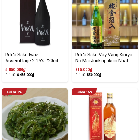
Rượu Sake Iwa5
Rượu Sake Vảy Vàng Kinryu
Assemblage 2 15% 720ml
No Mai Junkinpakuiri Nhật
Nhật Bản
Bản 1L8
5.850.000₫
815.000₫
Giá cũ:
6.435.000₫
Giá cũ:
850.000₫