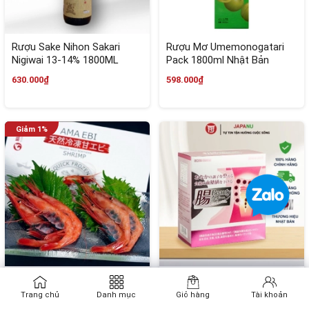
Rượu Sake Nihon Sakari
Rượu Mơ Umemonogatari
Nigiwai 13-14% 1800ML
Pack 1800ml Nhật Bản
630.000₫
598.000₫
Tôm ngọt Amaebi - 1Kg size
MEN LỢI KHUẨN INULIN HỖ
TRỢ SỨC KHOẺ ĐƯỜNG
Trang chủ
Danh mục
Giỏ hàng
Tài khoản
RUỘT 30 GÓI