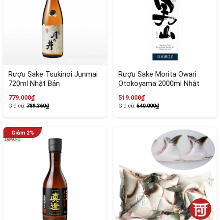
Rượu Sake Tsukinoi Junmai
Rượu Sake Morita Owari
720ml Nhật Bản
Otokoyama 2000ml Nhật
Bản
779.000₫
519.000₫
Giá cũ:
789.360₫
Giá cũ:
540.000₫