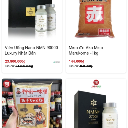
Viên Uống Nano NMN 90000
Miso đỏ Aka Miso
Luxury Nhật Bản
Marukome -1kg
23.800.000₫
144.000₫
Giá cũ:
24.000.000₫
Giá cũ:
150.000₫