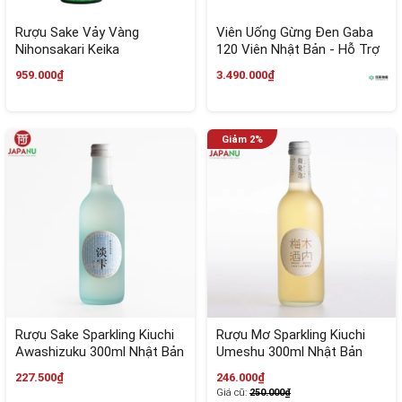
Rượu Sake Vảy Vàng
Viên Uống Gừng Đen Gaba
Nihonsakari Keika
120 Viên Nhật Bản - Hỗ Trợ
Junkinpakuiri 720ml
Giảm Mỡ Bụng
959.000₫
3.490.000₫
Rượu Sake Sparkling Kiuchi
Rượu Mơ Sparkling Kiuchi
Awashizuku 300ml Nhật Bản
Umeshu 300ml Nhật Bản
227.500₫
246.000₫
Giá cũ:
250.000₫