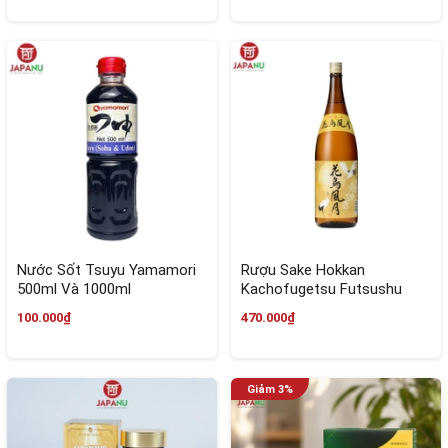
Nước Sốt Tsuyu Yamamori
Rượu Sake Hokkan
500ml Và 1000ml
Kachofugetsu Futsushu
1800ml Nhật Bản
100.000₫
470.000₫