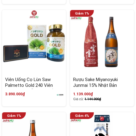
Viên Uống Cọ Lùn Saw
Rượu Sake Miyanoyuki
Palmetto Gold 240 Viên
Junmai 15% Nhật Bản
Nhật Bản - Hỗ Trợ Tuyến
3.890.000₫
1.139.000₫
Tiền Liệt
Giá cũ:
1.144.000₫