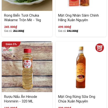
Rong Biển Tươi Chuka
Mật Ong Nhân Sâm Chính
Wakame Trộn Mè - 1kg
Hãng Xuân Nguyên
245.000₫
499.000₫
Giá cũ:
252.000₫
Giá cũ:
592.000₫
Rượu Nấu Ăn Hinode
Mật Ong Rừng Sữa Ong
Honmirin - 320 ML
Chúa Xuân Nguyên