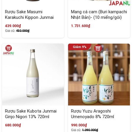
Rượu Sake Masumi
Mang cá cam (Buri kampachi
Karakuchi Kippon Junmai
Nhật Bản)- (10 miếng/gói)
Ginjo 15% Nhật Bản
439.000₫
1.731.600₫
Giá cũ:
450.000₫
Rượu Sake Kubota Junmai
Rượu Yuzu Aragoshi
Ginjo Nigori 13% 720ml
Umenoyado 8% 720ml
680.000₫
990.000₫
Giá cũ:
1.090.000₫