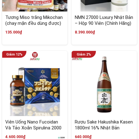
Tương Miso trắng Mikochan
NMN 27000 Luxury Nhật Bản
(chay mặn đều dùng được)
– Hộp 90 Viên (Chính Hãng)
135.000₫
8.390.000₫
Viên Uống Nano Fucoidan
Rượu Sake Hakushika Kasen
Và Tảo Xoắn Spirulina 2000
1800ml 16% Nhật Bản
Viên Nhật Bản
4.600.000₫
640.000₫