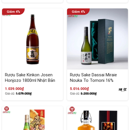
Rượu Sake Kinkon Josen
Rượu Sake Dassai Miraie
Honjozo 1800ml Nhật Bản
Nouka To Tomoni 16%
720ml
1.039.000₫
5.016.000₫
Giá cũ:
1.079.000₫
Giá cũ:
5.200.000₫