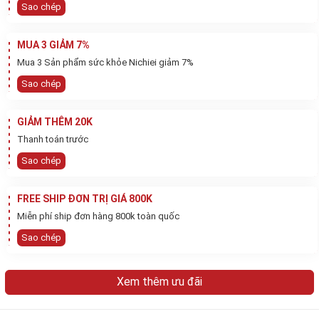
Sao chép
MUA 3 GIẢM 7%
Mua 3 Sản phẩm sức khỏe Nichiei giảm 7%
Sao chép
GIẢM THÊM 20K
Teriyaki:
Honmirin thường được sử dụng trong công
Thanh toán trước
thức teriyaki để tạo nên lớp glaze ngon miệng cho
Sao chép
các loại thịt (chẳng hạn như gà hoặc cá) hoặc các
loại rau cải. -
Sukiyaki:
Honmirin là một thành phần
FREE SHIP ĐƠN TRỊ GIÁ 800K
quan trọng trong món sukiyaki, một món nước Nhật
Miễn phí ship đơn hàng 800k toàn quốc
Bản với thịt, rau cải, và nước dùng. Nó thêm hương vị
Sao chép
ngọt và cân bằng với nước dùng.
Canh Dashi:
Một ít Honmirin có thể được thêm vào
Xem thêm ưu đãi
nước dashi (nước dùng Nhật Bản) để tạo ra một
hương vị độc đáo cho các loại canh Nhật Bản như