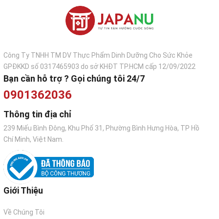
miso soup.
Món ăn khác:
Honmirin cũng có thể được sử dụng
để tạo hương vị trong các món ăn khác, chẳng hạn
như món ăn chiên xù, hoặc khi hấp nấu các món hấp.
Công Ty TNHH TM DV Thực Phẩm Dinh Dưỡng Cho Sức Khỏe
Có thể dùng để nấu mì Tsukimi Soba/Udon
GPĐKKD số 0317465903 do sở KHĐT TP.HCM cấp 12/09/2022
Thành phần:
Xi rô glucose, gạo nếp, rượu ethyl, gạo
Bạn cần hỗ trợ ? Gọi chúng tôi 24/7
trắng, hạt men, enzyme, nước
0901362036
HDSD:
Dùng làm gia vị trong chế biến thực phẩm
Thông tin địa chỉ
NSX - HSD:
In trên bao bì
239 Miếu Bình Đông, Khu Phố 31, Phường Bình Hưng Hòa, TP Hồ
Hướng dẫn bảo quản:
Bảo quản nơi khô ráo, thoáng
Chí Minh, Việt Nam.
mát, tránh ánh nắng trực tiếp. Bảo quản lạnh sau khi
mở sản phẩm
Số CBCL: 30549/2016/ATTP-XNCB
Giới Thiệu
Về Chúng Tôi