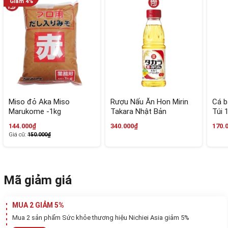
các nguyên liệu tự nhiên để đưa vào sử dụng. Thông
thường nước sốt Mirin ở Nhật dùng như 1 loại nước
xốt để tẩm ướp thịt, cá hay các loại thức ăn nhằm
làm tăng thêm hương vị.
Hướng dẫn sử dụng
Miso đỏ Aka Miso
Rượu Nấu Ăn Hon Mirin
Cá b
Marukome -1kg
Takara Nhật Bản
Túi 
144.000₫
340.000₫
170.
Giá cũ:
150.000₫
Mã giảm giá
MUA 2 GIẢM 5%
Mua 2 sản phẩm Sức khỏe thương hiệu Nichiei Asia giảm 5%