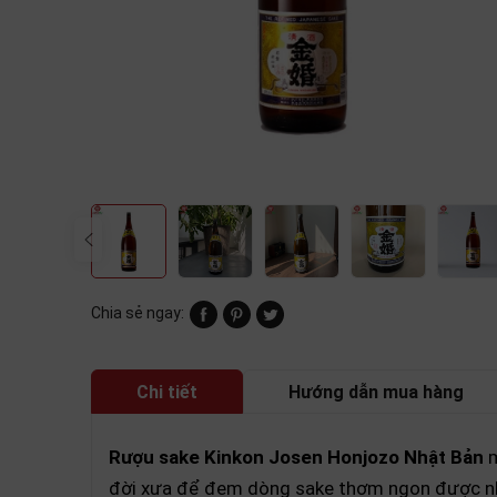
Chia sẻ ngay:
Chi tiết
Hướng dẫn mua hàng
Rượu sake Kinkon Josen Honjozo Nhật Bản
m
đời xưa để đem dòng sake thơm ngon được nhi