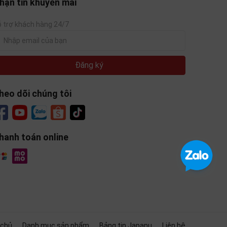
hận tin khuyến mãi
 trợ khách hàng 24/7
Đăng ký
heo dõi chúng tôi
hanh toán online
 chủ
Danh mục sản phẩm
Bảng tin Japanu
Liên hệ