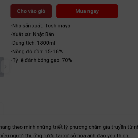
Cho vào giỏ
Mua ngay
-Nhà sản xuất: Toshimaya
-Xuất xứ: Nhật Bản
-Dung tích: 1800ml
-Nồng độ cồn: 15-16%
-Tỷ lệ đánh bóng gạo: 70%
ang theo mình những triết lý, phương châm gia truyền từ n
ều người thưởng rượu tại xứ sở hoa anh đào yêu thích.