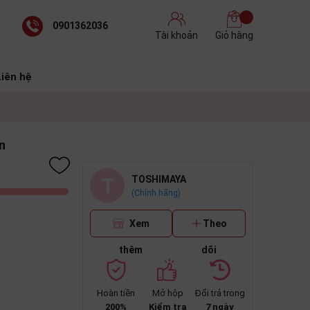
0901362036
Tài khoản
Giỏ hàng
Liên hệ
n
T
TOSHIMAYA
(Chính hãng)
Xem
Theo
thêm
dõi
Hoàn tiền
Mở hộp
Đổi trả trong
200%
Kiểm tra
7 ngày