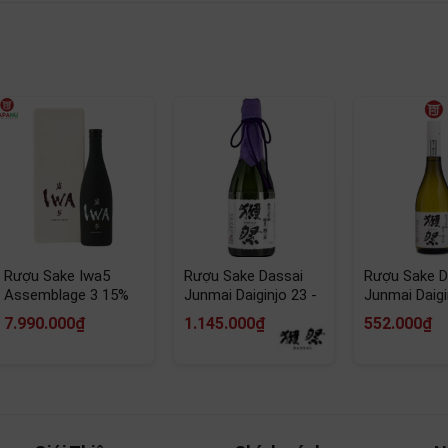
Honjozo 1800ml Nhật Bản
cũng là
cửa hàng rượu lâu đời nhất ở Tokyo
, có nguồn gốc 
ến hôm nay, Toshimaya duy trì mang đến giá trị cho khách hà
Rượu Sake Iwa5
Rượu Sake Dassai
Rượu Sake D
Assemblage 3 15%
Junmai Daiginjo 23 -
Junmai Daigi
720ml Nhật Bản
Nhật Bản
Nhật Bản
7.990.000₫
1.145.000₫
552.000₫