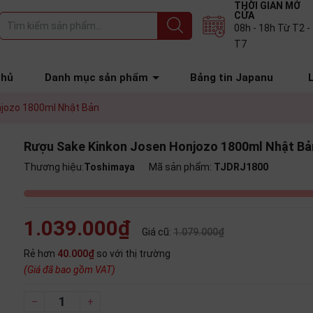
THỜI GIAN MỞ
CỬA
08h - 18h Từ T2 -
T7
chủ
Danh mục sản phẩm
Bảng tin Japanu
njozo 1800ml Nhật Bản
Rượu Sake Kinkon Josen Honjozo 1800ml Nhật Bả
Thương hiệu:
Toshimaya
Mã sản phẩm:
TJDRJ1800
1.039.000₫
Giá cũ:
1.079.000₫
Rẻ hơn
40.000₫
so với thị trường
(Giá đã bao gồm VAT)
–
+