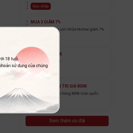
Sao chép
MUA 3 GIẢM 7%
Mua 3 Sản phẩm sức khỏe Nichiei giảm 7%
Sao chép
GIẢM THÊM 20K
i 18 tuổi.
Thanh toán trước
 khoản sử dụng của chúng
Sao chép
FREE SHIP ĐƠN TRỊ GIÁ 800K
Miễn phí ship đơn hàng 800k toàn quốc
Sao chép
Xem thêm ưu đãi