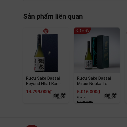
Sản phẩm liên quan
Giới Thiệu Rượu Sake Kinkon Josen 
Được sản xuất bởi công ty Toshimaya và đây 
1596
. Trải qua chiều dài lịch sự và tồn tại đ
chất lượng rượu sake chất lượng.
Rượu Sake Dassai
Rượu Sake Dassai
Beyond Nhật Bản -
Miraie Nouka To
Chai 720ml
Tomoni 16% 720ml
14.799.000₫
5.016.000₫
Giá cũ:
5.200.000₫