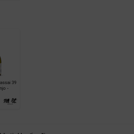
từ năm
ng qua
assai 39
Rượu Sake Kubota
Rượu Sake
njo -
Manjyu Jishakobo
Katsuyama Akatsuki
Jikomi 720ml Nhật
Junmai Daiginjo -
3.839.000₫
5.500.000₫
Bản
Chai 720ml
Giá cũ:
3.990.000₫