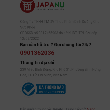
Công Ty TNHH TM DV Thực Phẩm Dinh Dưỡng Cho
Sức Khỏe
GPĐKKD số 0317465903 do sở KHĐT TP.HCM cấp
12/09/2022
Bạn cần hỗ trợ ? Gọi chúng tôi 24/7
0901362036
Thông tin địa chỉ
239 Miếu Bình Đông, Khu Phố 31, Phường Bình Hưng
Hòa, TP Hồ Chí Minh, Việt Nam.
Bản quyền thuộc về JAPANU.
Cung cấp bởi
Sapo