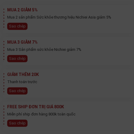
MUA 2 GIẢM 5%
Mua 2 sản phẩm Sức khỏe thương hiệu Nichiei Asia giảm 5%
Sao chép
MUA 3 GIẢM 7%
Thiết kế chai với nhãn đen tạo nên cảm giác sang
Mua 3 Sản phẩm sức khỏe Nichiei giảm 7%
trọng và cuốn hút, phù hợp để đặt trên bàn tiệc. Dung
Sao chép
tích sản phẩm từ chai nhỏ
300ml
đến vừa
720ml
và
lớn
1800ml
đáp ứng nhu cầu tận hưởng một mình
GIẢM THÊM 20K
hoặc uống cùng bạn bè, gia đình.
Thanh toán trước
Sao chép
Rượu Sake Masumi Karakuchi Kippon Junmai
Ginjo Có Gì Nổi Bật?
FREE SHIP ĐƠN TRỊ GIÁ 800K
Gạo sử dụng để ủ rượu là sự hòa quyện 3 giống gạo
Miễn phí ship đơn hàng 800k toàn quốc
chất lượng là
gạo Miyamanishiki
và
Yamaenishiki
từ
Sao chép
tỉnh Nagano,
gạo Yamada Nishiki
từ tỉnh Hyogo.