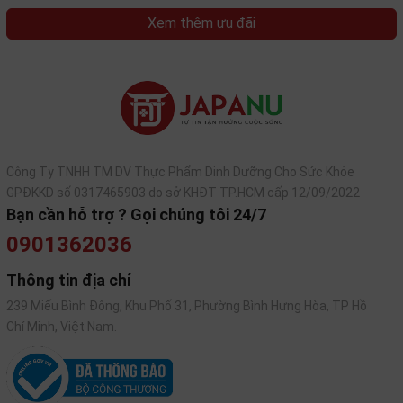
Bằng việc chọn các loại gạo nổi tiếng với hương vị
Xem thêm ưu đãi
đậm đà, thơm ngon và trải qua bước đánh bóng 55%
giúp tạo nên hương vị rượu tuyệt vời.
Công Ty TNHH TM DV Thực Phẩm Dinh Dưỡng Cho Sức Khỏe
GPĐKKD số 0317465903 do sở KHĐT TP.HCM cấp 12/09/2022
Bạn cần hỗ trợ ? Gọi chúng tôi 24/7
0901362036
Thông tin địa chỉ
239 Miếu Bình Đông, Khu Phố 31, Phường Bình Hưng Hòa, TP Hồ
Chí Minh, Việt Nam.