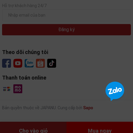
Mỗi chai rượu Masumi Karakuchi Kippon được
Hỗ trợ khách hàng 24/7
làm ra chứa đựng không chỉ là nguồn nguyên
liệu từ thiên nhiên mà còn là công sức, tâm
huyết của những nhà nấu rượu lành nghề. Vì thế
Đăng ký
bạn có thể chọn rượu sake Masumi này làm quà
tặng để lan tỏa hương vị tuyệt hảo.
Theo dõi chúng tôi
Thanh toán online
Bản quyền thuộc về JAPANU.
Cung cấp bởi
Sapo
Cho vào giỏ
Mua ngay