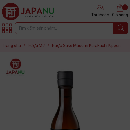
Tài khoản
Giỏ hàng
Trang chủ
/
Rượu Mơ
/
Rượu Sake Masumi Karakuchi Kippon
Junmai Ginjo 15% Nhật Bản