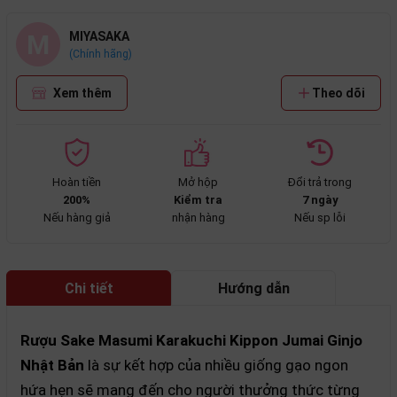
M
MIYASAKA
(Chính hãng)
Xem thêm
Theo dõi
Hoàn tiền
Mở hộp
Đổi trả trong
200%
Kiểm tra
7 ngày
Nếu hàng giả
nhận hàng
Nếu sp lỗi
Chi tiết
Hướng dẫn
mua hàng
Rượu Sake Masumi Karakuchi Kippon Jumai Ginjo
Nhật Bản
là sự kết hợp của nhiều giống gạo ngon
hứa hẹn sẽ mang đến cho người thưởng thức từng