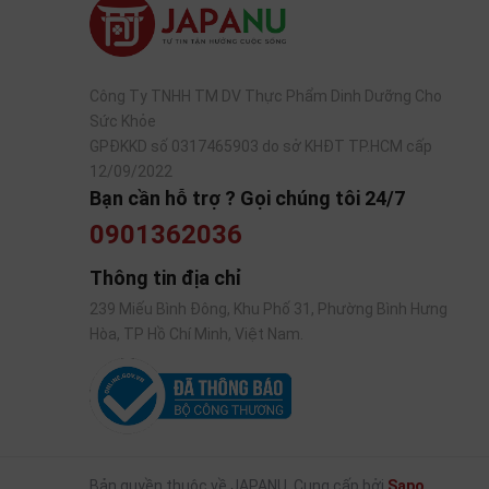
Công Ty TNHH TM DV Thực Phẩm Dinh Dưỡng Cho
Sức Khỏe
GPĐKKD số 0317465903 do sở KHĐT TP.HCM cấp
12/09/2022
Bạn cần hỗ trợ ? Gọi chúng tôi 24/7
0901362036
Thông tin địa chỉ
239 Miếu Bình Đông, Khu Phố 31, Phường Bình Hưng
Hòa, TP Hồ Chí Minh, Việt Nam.
Không khác với dòng Dassai 23 được yêu thích
Bản quyền thuộc về JAPANU.
Cung cấp bởi
Sapo