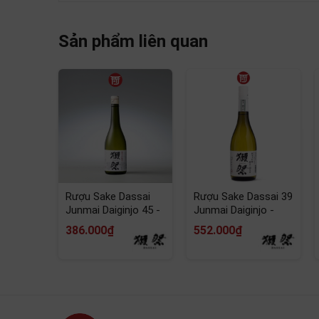
Sản phẩm liên quan
Giới Thiệu Rượu Sake Dassai 23 Hay
Là một phiên bản giới hạn đến từ thương hiệu 
đến trải nghiệm độc đáo trong vị tinh khiết kh
Rượu Sake Dassai
Rượu Sake Dassai 39
Junmai Daiginjo 45 -
Junmai Daiginjo -
Nhật Bản
Nhật Bản
386.000₫
552.000₫