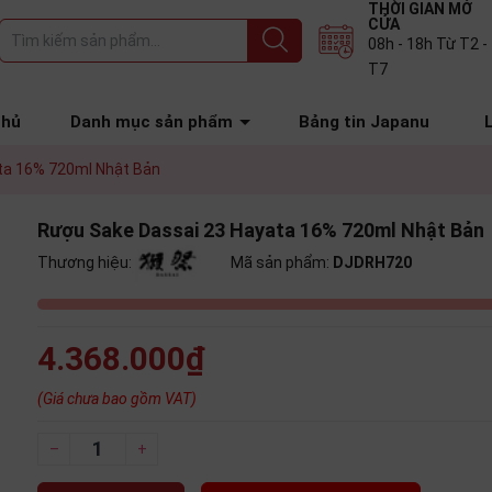
THỜI GIAN MỞ
CỬA
08h - 18h Từ T2 -
T7
chủ
Danh mục sản phẩm
Bảng tin Japanu
ta 16% 720ml Nhật Bản
Rượu Sake Dassai 23 Hayata 16% 720ml Nhật Bản
Thương hiệu:
Mã sản phẩm:
DJDRH720
4.368.000₫
(Giá chưa bao gồm VAT)
–
+