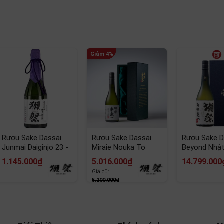
ata 16% 720ml
Dassai nổi tiếng tại Nhật Bản, Rượu sake Dassai 23 Hayata
i
kết hợp giữa truyền thống và khoa học
.
Rượu Sake Dassai
Rượu Sake Dassai
Rượu Sake D
Junmai Daiginjo 23 -
Miraie Nouka To
Beyond Nhật
Nhật Bản
Tomoni 16% 720ml
Chai 720ml
1.145.000₫
5.016.000₫
14.799.000
Giá cũ:
5.200.000₫