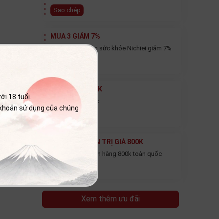
Sao chép
MUA 3 GIẢM 7%
Mua 3 Sản phẩm sức khỏe Nichiei giảm 7%
Sao chép
GIẢM THÊM 20K
i 18 tuổi.
Thanh toán trước
 khoản sử dụng của chúng
Sao chép
FREE SHIP ĐƠN TRỊ GIÁ 800K
Miễn phí ship đơn hàng 800k toàn quốc
Sao chép
Xem thêm ưu đãi