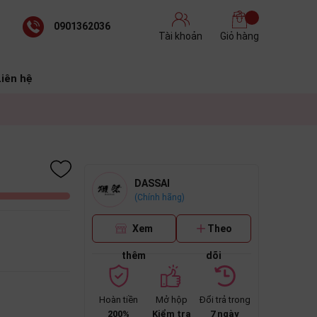
0901362036
Tài khoản
Giỏ hàng
Liên hệ
DASSAI
(Chính hãng)
Xem
Theo
thêm
dõi
Hoàn tiền
Mở hộp
Đổi trả trong
200%
Kiểm tra
7 ngày