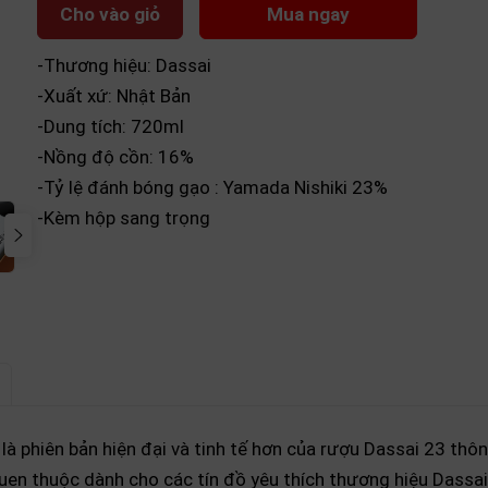
Cho vào giỏ
Mua ngay
-Thương hiệu: Dassai
-Xuất xứ: Nhật Bản
-Dung tích: 720ml
-Nồng độ cồn: 16%
-Tỷ lệ đánh bóng gạo : Yamada Nishiki 23%
-Kèm hộp sang trọng
là phiên bản hiện đại và tinh tế hơn của rượu Dassai 23 thô
n thuộc dành cho các tín đồ yêu thích thương hiệu Dassai