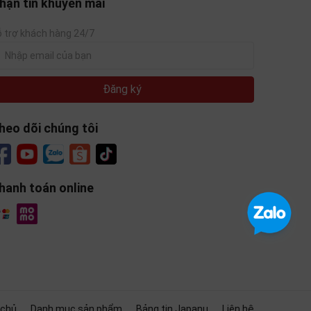
hận tin khuyến mãi
 trợ khách hàng 24/7
Đăng ký
heo dõi chúng tôi
hanh toán online
ất
 chủ
Danh mục sản phẩm
Bảng tin Japanu
Liên hệ