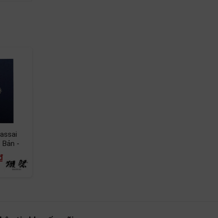
 mang
assai
 Bản -
₫