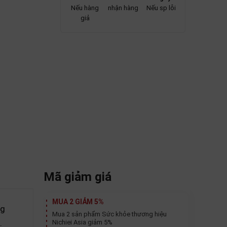
Nếu hàng
nhận hàng
Nếu sp lỗi
giả
Mã giảm giá
MUA 2 GIẢM 5%
ng
Mua 2 sản phẩm Sức khỏe thương hiệu
.
Nichiei Asia giảm 5%