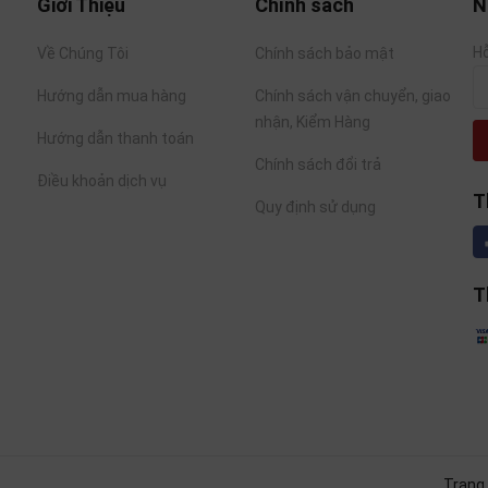
Giới Thiệu
Chính sách
N
Hỗ
Về Chúng Tôi
Chính sách bảo mật
Hướng dẫn mua hàng
Chính sách vận chuyển, giao
nhận, Kiểm Hàng
Hướng dẫn thanh toán
Chính sách đổi trả
Điều khoản dịch vụ
T
Quy định sử dụng
T
, Dassai Hayata Junmai Daiginjo vẫn sử dụng giống gạo ch
Trang