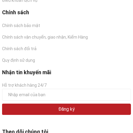
Điều khoản dịch vụ
• Hàng chính hãng 100%
• Hoàn tiền 200% nếu phát hiện hàng giả, kém chất
Chính sách
lượng
Chính sách bảo mật
• Miễn phí giao hàng nội thành Hồ Chí Minh với đơn từ
300K
Chính sách vận chuyển, giao nhận, Kiểm Hàng
Liên hệ JAPANU để được hỗ trợ tư vấn và đặt hàng
Chính sách đổi trả
Tôm Thẻ Lột Vỏ - Túi 500g
Quy định sử dụng
• Hotline: 0901362036
• Địa chỉ: 195 Miếu Bình Đông, P. Bình Hưng Hòa A,
Nhận tin khuyến mãi
Q. Bình Tân, TP. Hồ Chí Minh.
Hỗ trợ khách hàng 24/7
Đăng ký
Theo dõi chúng tôi