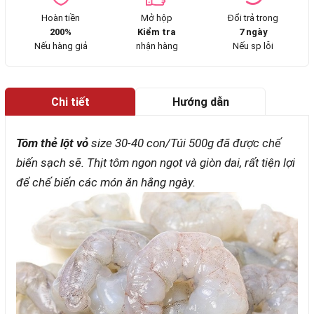
Hoàn tiền
Mở hộp
Đổi trả trong
200%
Kiểm tra
7 ngày
Nếu hàng giả
nhận hàng
Nếu sp lỗi
Chi tiết
Hướng dẫn
mua hàng
Tôm thẻ lột vỏ
size 30-40 con/Túi 500g đã được chế
biến sạch sẽ. Thịt tôm ngon ngọt và giòn dai, rất tiện lợi
để chế biến các món ăn hằng ngày.