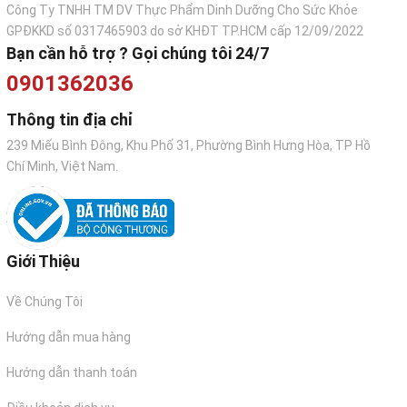
Công Ty TNHH TM DV Thực Phẩm Dinh Dưỡng Cho Sức Khỏe
GPĐKKD số 0317465903 do sở KHĐT TP.HCM cấp 12/09/2022
Bạn cần hỗ trợ ? Gọi chúng tôi 24/7
0901362036
Thông tin địa chỉ
239 Miếu Bình Đông, Khu Phố 31, Phường Bình Hưng Hòa, TP Hồ
Chí Minh, Việt Nam.
Giới Thiệu
Tôm trộn salad
Về Chúng Tôi
MUA TÔM THẺ LỘT VỎ CHẤT LƯỢNG Ở ĐÂU
Hướng dẫn mua hàng
JAPANU chuyên cung cấp
Tôm Thẻ Lột Vỏ
chất
lượng, với mức giá tốt nhất trên thị trường.
Hướng dẫn thanh toán
Cam kết kinh doanh của JAPANU: