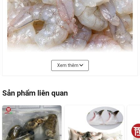
Xem thêm
ĐẶC ĐIỂM SẢN PHẨM
Thương hiệu: Shizen
Sản phẩm liên quan
Trọng lượng: 500g (khoảng 30-40 con)
Bảo quản: đông lạnh
Tôm đã được lột vỏ, gia nhiệt và đóng gói. Khi
dùng chỉ cần lấy ra lượng vừa đủ, rã đông là có
thể chế biến món ăn được ngay.