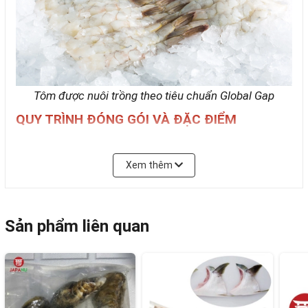
Tôm được nuôi trồng theo tiêu chuẩn Global Gap
QUY TRÌNH ĐÓNG GÓI VÀ ĐẶC ĐIỂM
Tôm thẻ Nobashi hay Nobashi Ebi
trong tiếng Nhật
là để gọi những con tôm được xử lý theo cách bóp và
Xem thêm
kéo dãn ra sao cho đủ độ dài, cũng như đảm bảo
được độ chắc của thịt tôm.
Tôm thẻ được nuôi trồng theo tiêu chuẩn Global Gap
Sản phẩm liên quan
tại Việt Nam, đảm bảo không chất kháng sinh. Tôm
sau khi thu hoạch sẽ được sơ chế và bảo quản đúng
với quy trình nghiêm ngặt của Nhật Bản, chính vì vậy
mà sản phẩm luôn đảm bảo tươi ngon đến tận tay