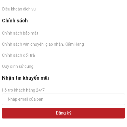
Có thể chế biến chiên như Tempura và Furai của
Nhật Bản
Điều khoản dịch vụ
Nhúng lẩu, nướng sate, nướng mọi, xào cùng
Chính sách
các loại rau,...
Tôm thẻ Nobashi sốt Thái hoặc tái chanh cũng
Chính sách bảo mật
rất phù hợp với các bạn thích ăn chua, cay.
Chính sách vận chuyển, giao nhận, Kiểm Hàng
Chính sách đổi trả
Quy định sử dụng
Nhận tin khuyến mãi
Hỗ trợ khách hàng 24/7
Đăng ký