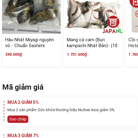
khách hàng.
Mỗi khay tôm thẻ Nobashi gồm 20 con, con trọng
lượng tầm 20gram với chiều dài từ 14cm -
16cm/con.
Hàu Nhật Miyagi nguyên
Mang cá cam (Buri
Cồi 
vỏ - Chuẩn Sashimi
kampachi Nhật Bản)- (10
Hota
miếng/gói)
390.000₫
1.731.600₫
1.76
Mã giảm giá
MUA 2 GIẢM 5%
Mua 2 sản phẩm Sức khỏe thương hiệu Nichiei Asia giảm 5%
Sao chép
Chất lượng từng con tôm
MUA 3 GIẢM 7%